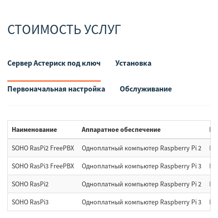
СТОИМОСТЬ УСЛУГ
Сервер Астериск под ключ
Установка
Первоначальная настройка
Обслуживание
Наименование
Аппаратное обеспечение
Пр
SOHO RasPi2 FreePBX
Одноплатный компьютер Raspberry Pi 2
Ra
SOHO RasPi3 FreePBX
Одноплатный компьютер Raspberry Pi 3
Ra
SOHO RasPi2
Одноплатный компьютер Raspberry Pi 2
Ras
SOHO RasPi3
Одноплатный компьютер Raspberry Pi 3
Ras